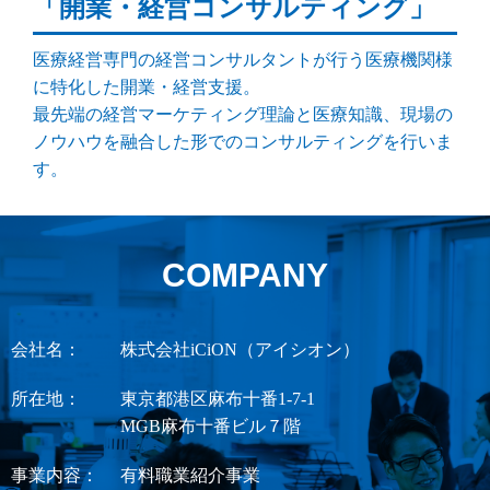
「開業・経営コンサルティング」
医療経営専門の経営コンサルタントが行う医療機関様
に特化した開業・経営支援。
最先端の経営マーケティング理論と医療知識、現場の
ノウハウを融合した形でのコンサルティングを行いま
す。
COMPANY
会社名：
株式会社iCiON（アイシオン）
所在地：
東京都港区麻布十番1-7-1
MGB麻布十番ビル７階
事業内容：
有料職業紹介事業